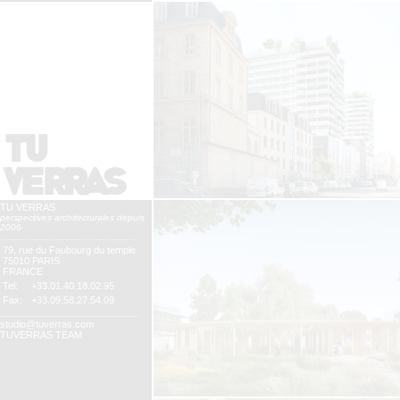
TU VERRAS
perspectives architecturales depuis
2006
....................................................
79, rue du Faubourg du temple
75010 PARIS
FRANCE
Tel:
+33.01.40.18.02.95
Fax:
+33.09.58.27.54.09
....................................................
studio@tuverras.com
TUVERRAS TEAM