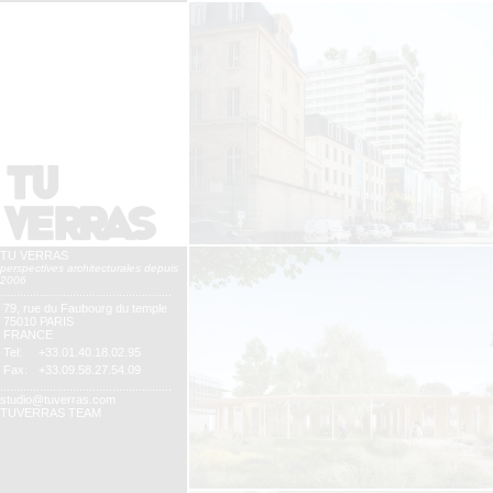
TU VERRAS
perspectives architecturales depuis
2006
....................................................
79, rue du Faubourg du temple
75010 PARIS
FRANCE
Tel:
+33.01.40.18.02.95
Fax:
+33.09.58.27.54.09
....................................................
studio@tuverras.com
TUVERRAS TEAM