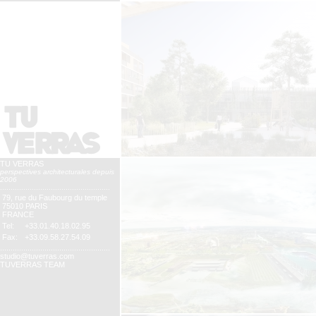
TU VERRAS
perspectives architecturales depuis
2006
....................................................
79, rue du Faubourg du temple
75010 PARIS
FRANCE
Tel:
+33.01.40.18.02.95
Fax:
+33.09.58.27.54.09
....................................................
studio@tuverras.com
TUVERRAS TEAM