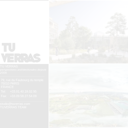
TU VERRAS
perspectives architecturales depuis
2006
....................................................
79, rue du Faubourg du temple
75010 PARIS
FRANCE
Tel:
+33.01.40.18.02.95
Fax:
+33.09.58.27.54.09
....................................................
studio@tuverras.com
TUVERRAS TEAM